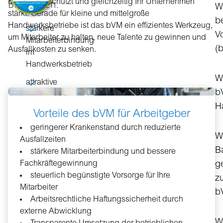
Beteiligten.
Mitarbeiter schützt und gleichzeitig Ihr Unternehmen
W
stärkt. Gerade für kleine und mittelgroße
be
Handwerksbetriebe ist das bVM ein effizientes Werkzeug,
stärkere
V
um Mitarbeiter zu halten, neue Talente zu gewinnen und
Mitarbeiterbindung
(
Ausfallkosten zu senken.
im
Handwerksbetrieb
W
attraktive
b
Vorteile
im
H
Vorteile des bVM für Arbeitgeber
Wettbewerb
geringerer Krankenstand durch reduzierte
um
W
Ausfallzeiten
Fachkräfte
B
stärkere Mitarbeiterbindung und bessere
geringere
Fachkräftegewinnung
g
Ausfallzeiten
steuerlich begünstigte Vorsorge für Ihre
z
durch
Mitarbeiter
b
bessere
Arbeitsrechtliche Haftungssicherheit durch
Gesundheitsvorsorge
externe Abwicklung
W