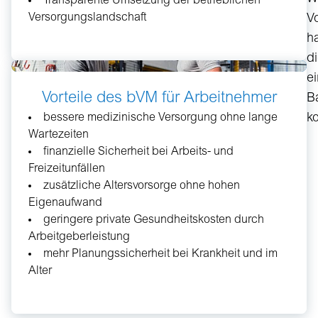
Transparente Umsetzung der betrieblichen
moderner
Versorgungslandschaft
Vo
Arbeitgeberauftritt
durch
h
gefragte
d
Benefits
e
Vorteile des bVM für Arbeitnehmer
B
bessere medizinische Versorgung ohne lange
k
Wartezeiten
finanzielle Sicherheit bei Arbeits- und
Freizeitunfällen
zusätzliche Altersvorsorge ohne hohen
Eigenaufwand
geringere private Gesundheitskosten durch
Arbeitgeberleistung
mehr Planungssicherheit bei Krankheit und im
Alter