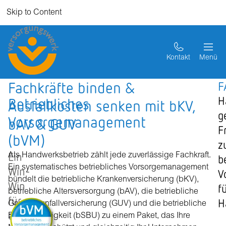
Skip to Content
Kontakt
Menü
Fachkräfte binden &
F
H
Betriebliches
Ausfallkosten senken mit bKV,
g
Vorsorgemanagement
bAV & GUV
F
(bVM)
z
Ein
Als Handwerksbetrieb zählt jede zuverlässige Fachkraft.
b
Ein systematisches betriebliches Vorsorgemanagement
Win-
V
bündelt die betriebliche Krankenversicherung (bKV),
Win
f
betriebliche Altersversorgung (bAV), die betriebliche
für
H
Gruppenunfallversicherung (GUV) und die betriebliche
alle
Berufsunfähigkeit (bSBU) zu einem Paket, das Ihre