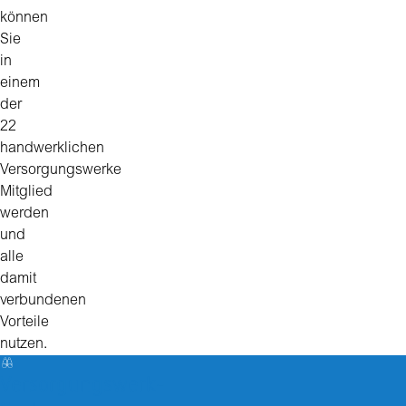
können
Sie
in
einem
der
22
handwerklichen
Versorgungswerke
Mitglied
werden
und
alle
damit
verbundenen
Vorteile
nutzen.
Versorgungswerk-